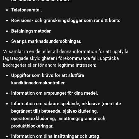
Telefonsamtal.
Revisions- och granskningsloggar som rör ditt konto.
Betalningsmetoder.
Svar på marknadsundersökningar.
Vi samlar in en del eller all denna information för att uppfylla
lagstadgade skyldigheter i förekommande fall, upptäcka
bedrägerier eller för andra legitima intressen:
Uppgifter som krävs för att slutföra
kundkännedomskontroller.
Information om ursprunget för dina medel.
Information om säkrare spelande, inklusive (men inte
begränsat till) beteende, självexkludering,
operatörsexkludering, insättningsgränser och
produktblockeringar.
Information om dina insättningar och uttag.