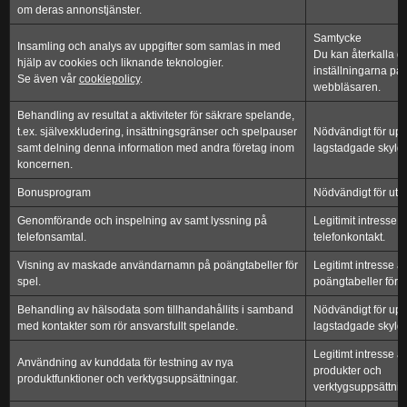
om deras annonstjänster.
Samtycke
Insamling och analys av uppgifter som samlas in med
Du kan återkalla di
hjälp av cookies och liknande teknologier.
inställningarna på 
Se även vår
cookiepolicy
.
webbläsaren.
Behandling av resultat a aktiviteter för säkrare spelande,
t.ex. självexkludering, insättningsgränser och spelpauser
Nödvändigt för upp
samt delning denna information med andra företag inom
lagstadgade skyldi
koncernen.
Bonusprogram
Nödvändigt för utfö
Genomförande och inspelning av samt lyssning på
Legitimit intresse a
telefonsamtal.
telefonkontakt.
Visning av maskade användarnamn på poängtabeller för
Legitimt intresse av
spel.
poängtabeller för s
Behandling av hälsodata som tillhandahållits i samband
Nödvändigt för upp
med kontakter som rör ansvarsfullt spelande.
lagstadgade skyldi
Legitimt intresse at
Användning av kunddata för testning av nya
produkter och
produktfunktioner och verktygsuppsättningar.
verktygsuppsättnin