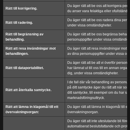
Du äger rätt att be oss att korrigera pe
Rätt till korrigering.
du anser vara felaktiga eller ofullständi
Du äger rätt att be oss radera dina pers
Rätt till radering.
under vissa omständigheter.
Rätt till begränsning av
Du äger rätt att be oss begränsa behan
behandling.
personuppgifter under vissa omständigh
Rätt att resa invändningar mot
Du äger rätt att resa invändningar mot 
behandlingen.
av dina personuppgifter under vissa om
Du äger rätt att be att vi överför person
Rätt till dataportabilitet.
har lämnat ut till oss till en annan organis
dig, under vissa omständigheter.
I de fall där vår behandling av personup
på ditt samtycke äger du rätt att när som
Rätt att återkalla samtycke.
ditt samtycke, till exempel om du har samt
marknadsföringsuttryck.
Rätt att lämna in klagomål till ett
Du äger rätt att lämna in klagomål till ett
övervakningsorgan:
övervakningsorgan.
Du äger rätt att inte uteslutande bli före
automatiserat beslutsfattande och profi