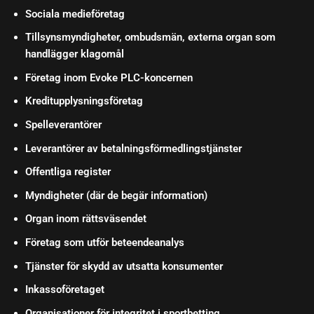
Sociala medieföretag
Tillsynsmyndigheter, ombudsmän, externa organ som
handlägger klagomål
Företag inom Evoke PLC-koncernen
Kreditupplysningsföretag
Spelleverantörer
Leverantörer av betalningsförmedlingstjänster
Offentliga register
Myndigheter (där de begär information)
Organ inom rättsväsendet
Företag som utför beteendeanalys
Tjänster för skydd av utsatta konsumenter
Inkassoföretaget
Organisationer för integritet i sportbetting