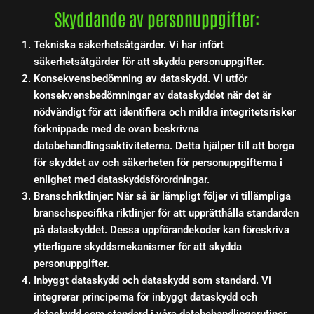
Skyddande av personuppgifter:
Tekniska säkerhetsåtgärder. Vi har infört
säkerhetsåtgärder för att skydda personuppgifter.
Konsekvensbedömning av dataskydd. Vi utför
konsekvensbedömningar av dataskyddet när det är
nödvändigt för att identifiera och mildra integritetsrisker
förknippade med de ovan beskrivna
databehandlingsaktiviteterna. Detta hjälper till att borga
för skyddet av och säkerheten för personuppgifterna i
enlighet med dataskyddsförordningar.
Branschriktlinjer: När så är lämpligt följer vi tillämpliga
branschspecifika riktlinjer för att upprätthålla standarden
på dataskyddet. Dessa uppförandekoder kan föreskriva
ytterligare skyddsmekanismer för att skydda
personuppgifter.
Inbyggt dataskydd och dataskydd som standard. Vi
integrerar principerna för inbyggt dataskydd och