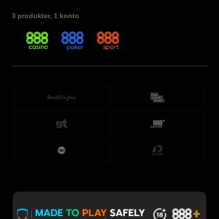
Uttagsvillkor
3 produkter, 1 konto