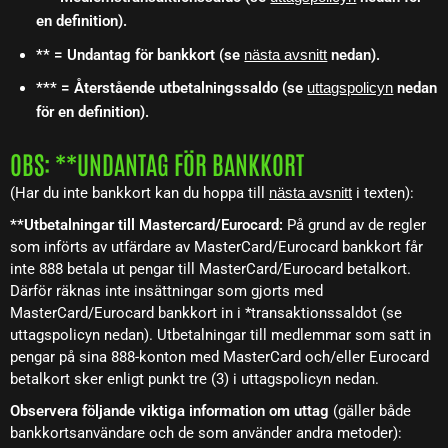
en definition).
** = Undantag för bankkort (se
nästa avsnitt
nedan).
*** = Återstående utbetalningssaldo (se
uttagspolicyn
nedan
för en definition).
OBS: **UNDANTAG FÖR BANKKORT
(Har du inte bankkort kan du hoppa till
nästa avsnitt
i texten):
**Utbetalningar till Mastercard/Eurocard:
På grund av de regler
som införts av utfärdare av MasterCard/Eurocard bankkort får
inte 888 betala ut pengar till MasterCard/Eurocard betalkort.
Därför räknas inte insättningar som gjorts med
MasterCard/Eurocard bankkort in i *transaktionssaldot (se
uttagspolicyn nedan). Utbetalningar till medlemmar som satt in
pengar på sina 888-konton med MasterCard och/eller Eurocard
betalkort sker enligt punkt tre (3) i uttagspolicyn nedan.
Observera följande viktiga information om uttag
(gäller både
bankkortsanvändare och de som använder andra metoder):