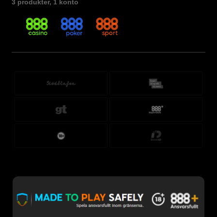
3 produkter, 1 konto