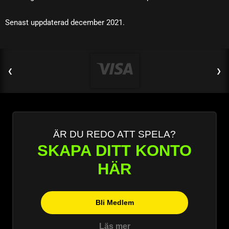
Senast uppdaterad december 2021.
❮
❯
ÄR DU REDO ATT SPELA?
SKAPA DITT KONTO
HÄR
Bli Medlem
Läs mer