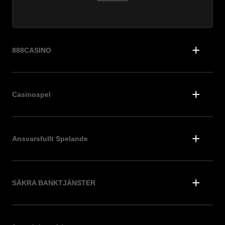
888CASINO
Om
Sajtkarta
Kontakta oss
Casinospel
Närstående bolag
evoke Plc.
Spelautomater
Hjälp
Live Casino
Site karta
Roulette
Ansvarsfullt Spelande
Blackjack
Video Poker
Säkerhet och integritet
Jackpot
Integritetspolicy
Keno
Användaravtal
Svenska spel casino
SÄKRA BANKTJÄNSTER
Frånkopplingspolicy
Bonus policy
Insättning
Uttag
Uttagsvillkor