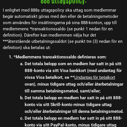
I enlighet med 888s uttagspolicy ska uttag som medlemmar
begär automatiskt göras med den eller de betalningsmetoder
som användes för insättningarna på sina 888-konton, upp till
medlemmens *transaktionssaldo (se punkt 1 nedan för en
definition). Därefter kan medlemmen välja hur det
***återstående utbetalningssaldot (se punkt tre (3) nedan för en
definition) ska betalas ut:
*Medlemmens transaktionssaldo definieras som:
Det totala belopp som en medlem har satt in på sitt
888-konto via sitt Visa bankkort (med undantag för
vissa Visa betalkort, se **
Undantag för betalkort
ovan), minus tidigare uttag och/eller återbetalningar
till samma betalningsmetod, samt/eller;
Det totala belopp en medlem har satt in på sitt 888-
konto via sitt Skrill-konto minus tidigare uttag
och/eller återbetalningar till denna betalningsmetod.
Det totala belopp en medlem har satt in på sitt 888-
konto via sitt PayPal-konto, minus tidigare uttag