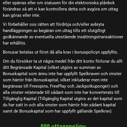
eller spärras eller om statusen för din elektroniska plånbok
förändras så att vi kan kontrollera detta och avgöra om uttag
kan göras eller inte.
Vi förbehåller oss rätten att fördröja och/eller avbryta
handläggningen av begäran om uttag tills ett slutgiltigt
godkännande av eventuella utestående insättningstransaktioner
har erhållits.
Bonusar betalas ut först då alla krav i bonuspolicyn uppfyllts.
Om du försöker ta ut några medel från ditt konto förlorar du allt
ditt Begränsade Kapital (vilket utgörs av summan av
Bonuskapital som ännu inte har uppfyllt Spelkraven och vinster
som härrör från Bonuskapital, vilket inkluderar men inte
begränsas till Freespins, FreePlay och Jackpotkuponger) och
alla vinster relaterade till sådant som inte har konverterats till
Tillgänglig Kapital (Tillgänglig Kapital utgörs av det kapital som
du har satt in och alla vinster som härrör från sådant kapital
samt de Bonuskapital som har uppfyllt gällande Spelkrav).
888 uttagspolicy: