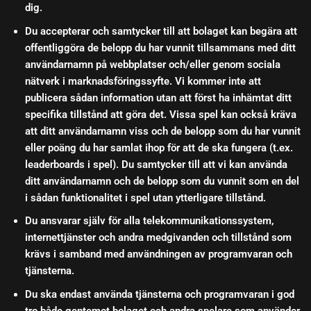
dig.
Du accepterar och samtycker till att bolaget kan begära att
offentliggöra de belopp du har vunnit tillsammans med ditt
användarnamn på webbplatser och/eller genom sociala
nätverk i marknadsföringssyfte. Vi kommer inte att
publicera sådan information utan att först ha inhämtat ditt
specifika tillstånd att göra det. Vissa spel kan också kräva
att ditt användarnamn viss och de belopp som du har vunnit
eller poäng du har samlat ihop för att de ska fungera (t.ex.
leaderboards i spel). Du samtycker till att vi kan använda
ditt användarnamn och de belopp som du vunnit som en del
i sådan funktionalitet i spel utan ytterligare tillstånd.
Du ansvarar själv för alla telekommunikationssystem,
internettjänster och andra medgivanden och tillstånd som
krävs i samband med användningen av programvaran och
tjänsterna.
Du ska endast använda tjänsterna och programvaran i god
tro både gentemot bolaget och andra spelare som använder