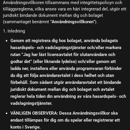
Användningsvillkoren tillsammans med integritetspolicyn och
tilläggsreglerna, vilka anses vara en häri integrerad del, utgör ett
juridiskt bindande dokument mellan dig och bolaget
(sammantaget benämnt ”
Användningsvillkoren
”).
1. Inledning
Genom att registrera dig hos bolaget, använda bolagets
hasardspels- och vadslagningstjänster och/eller markera
rutan ”Jag har läst licensavtalet för slutanvändare och
godtar det” (eller liknande lydelse) och/eller genom att
ladda ner, installera eller använda programvaran förbinder
du dig att följa användaravtalet i dess helhet och utan
förbehåll. Som sådant utgör användaravtalet ett bindande
juridiskt dokument mellan dig och bolaget och avtalet
reglerar hela tiden din användning av våra hasardspels- och
vadslagningstjänster.
VÄNLIGEN OBSERVERA: Dessa Användningsvillkor ska
endast tillämpas för dig om du spelar eller registrerar ett
konto i Sverige.