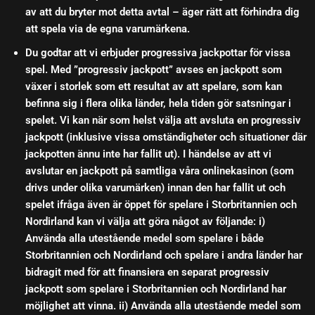
av att du bryter mot detta avtal – äger rätt att förhindra dig
att spela via de egna varumärkena.
Du godtar att vi erbjuder progressiva jackpottar för vissa
spel. Med ”progressiv jackpott” avses en jackpott som
växer i storlek som ett resultat av att spelare, som kan
befinna sig i flera olika länder, hela tiden gör satsningar i
spelet. Vi kan när som helst välja att avsluta en progressiv
jackpott (inklusive vissa omständigheter och situationer där
jackpotten ännu inte har fallit ut). I händelse av att vi
avslutar en jackpott på samtliga våra onlinekasinon (som
drivs under olika varumärken) innan den har fallit ut och
spelet ifråga även är öppet för spelare i Storbritannien och
Nordirland kan vi välja att göra något av följande: i)
Använda alla utestående medel som spelare i både
Storbritannien och Nordirland och spelare i andra länder har
bidragit med för att finansiera en separat progressiv
jackpott som spelare i Storbritannien och Nordirland har
möjlighet att vinna. ii) Använda alla utestående medel som