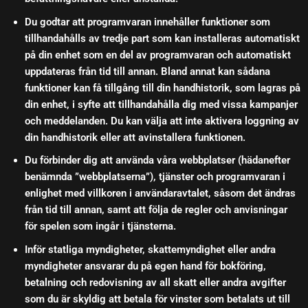
Du godtar att programvaran innehåller funktioner som
tillhandahålls av tredje part som kan installeras automatiskt
på din enhet som en del av programvaran och automatiskt
uppdateras från tid till annan. Bland annat kan sådana
funktioner kan få tillgång till din handhistorik, som lagras på
din enhet, i syfte att tillhandahålla dig med vissa kampanjer
och meddelanden. Du kan välja att inte aktivera loggning av
din handhistorik eller att avinstallera funktionen.
Du förbinder dig att använda våra webbplatser (hädanefter
benämnda ”webbplatserna”), tjänster och programvaran i
enlighet med villkoren i användaravtalet, såsom det ändras
från tid till annan, samt att följa de regler och anvisningar
för spelen som ingår i tjänsterna.
Inför statliga myndigheter, skattemyndighet eller andra
myndigheter ansvarar du på egen hand för bokföring,
betalning och redovisning av all skatt eller andra avgifter
som du är skyldig att betala för vinster som betalats ut till