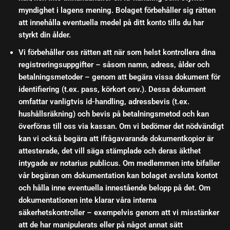
myndighet i lagens mening. Bolaget förbehåller sig rätten
att innehålla eventuella medel på ditt konto tills du har
styrkt din ålder.
Vi förbehåller oss rätten att när som helst kontrollera dina
registreringsuppgifter – såsom namn, adress, ålder och
betalningsmetoder – genom att begära vissa dokument för
identifiering (t.ex. pass, körkort osv.). Dessa dokument
omfattar vanligtvis id-handling, adressbevis (t.ex.
hushållsräkning) och bevis på betalningsmetod och kan
överföras till oss via kassan. Om vi bedömer det nödvändigt
kan vi också begära att ifrågavarande dokumentkopior är
attesterade, det vill säga stämplade och deras äkthet
intygade av notarius publicus. Om medlemmen inte bifaller
vår begäran om dokumentation kan bolaget avsluta kontot
och hålla inne eventuella innestående belopp på det. Om
dokumentationen inte klarar våra interna
säkerhetskontroller – exempelvis genom att vi misstänker
att de har manipulerats eller på något annat sätt