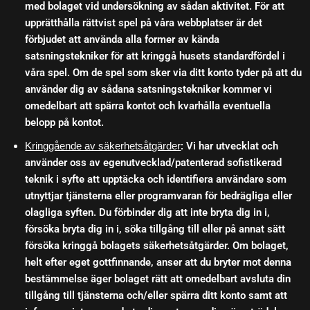
med bolaget vid undersökning av sådan aktivitet. För att
upprätthålla rättvist spel på våra webbplatser är det
förbjudet att använda alla former av kända
satsningstekniker för att kringgå husets standardfördel i
våra spel. Om de spel som sker via ditt konto tyder på att du
använder dig av sådana satsningstekniker kommer vi
omedelbart att spärra kontot och kvarhålla eventuella
belopp på kontot.
Kringgående av säkerhetsåtgärder
: Vi har utvecklat och
använder oss av egenutvecklad/patenterad sofistikerad
teknik i syfte att upptäcka och identifiera användare som
utnyttjar tjänsterna eller programvaran för bedrägliga eller
olagliga syften. Du förbinder dig att inte bryta dig in i,
försöka bryta dig in i, söka tillgång till eller på annat sätt
försöka kringgå bolagets säkerhetsåtgärder. Om bolaget,
helt efter eget gottfinnande, anser att du bryter mot denna
bestämmelse äger bolaget rätt att omedelbart avsluta din
tillgång till tjänsterna och/eller spärra ditt konto samt att