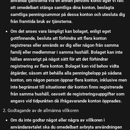
använda tjänsterna via en annan persons konto äger vi rätt
att omedelbart stänga samtliga dina konton, beslagta
samtliga penningsummor på dessa konton och utesluta dig
från framtida bruk av tjänsterna.
Om det anses vara lämpligt kan bolaget, enligt eget
gottfinnande, besluta att förhindra att flera konton
registreras eller används av dig eller någon från samma
familj eller medlemmar i samma hushåll. Bolaget kan inte
hållas ansvarigt på något sätt för att det förhindrar
registrering av flera konton. Bolaget kan vid behov vidta
åtgärder, såsom att behålla alla penningbelopp på sådana
konton, om någon person öppnar flera konton, inklusive men
inte begränsat till situationer där konton finns registrerade
från samma hushåll, oavsett de registreringsuppgifter som
angavs vid tidpunkten då ifrågavarande konton öppnades.
2. Godtagande av de allmänna villkoren
Om du inte godtar något eller några av villkoren i
användaravtalet ska du omedelbart avbryta användningen