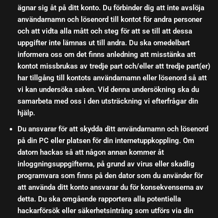
ägnar sig åt på ditt konto. Du förbinder dig att inte avslöja
användarnamn och lösenord till kontot för andra personer
och att vidta alla mått och steg för att se till att dessa
uppgifter inte lämnas ut till andra. Du ska omedelbart
informera oss om det finns anledning att misstänka att
kontot missbrukas av tredje part och/eller att tredje part(er)
har tillgång till kontots användarnamn eller lösenord så att
vi kan undersöka saken. Vid denna undersökning ska du
samarbeta med oss i den utsträckning vi efterfrågar din
hjälp.
Du ansvarar för att skydda ditt användarnamn och lösenord
på din PC eller platsen för din internetuppkoppling. Om
datorn hackas så att någon annan kommer åt
inloggningsuppgifterna, på grund av virus eller skadlig
programvara som finns på den dator som du använder för
att använda ditt konto ansvarar du för konsekvenserna av
detta. Du ska omgående rapportera alla potentiella
hackarförsök eller säkerhetsintrång som utförs via din