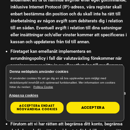
inklusive Internet Protocol (IP)-adress, våra register skall
enbart bestämma din position och du skall inte ha rätt till
återbetalning av någon avgift som debiterats dig i relation
till en sådan. Eventuell avgift i relation till dina satsningar
eller insättningar och/eller vinster kommer att specificeras i
kassan och uppdateras från tid till annan.
Företaget kan emellanåt implementera en
avrundningspolicy i fall där valutaväxling förekommer när
penningsummor sätts in av eller utbetalas till medlemmar.
Denna webbplats använder cookies
Effekten av denna policy är att insättnings- eller
Vi använder cookies för att ge dig en så bra upplevelse som möjligt med
uttagsbelopp i andra valutor än USD rundas av uppåt eller
skräddarsydd innehåll och optimerad funktionalitet. Mer information om cookies
neråt vid konvertering från eller till USD. Exempel: Om 100
hittar du nedan:
Politica Cookie
SEK enligt företagets växelkurs motsvarar 11,61 USD sätts
Anpassa cookies
12 USD in på användarens konto. Vidare information om
ACCEPTERA ENDAST
avrundningspolicyn, som träder i kraft i specifika fall,
ACCEPTERA
NÖDVÄNDIGA COOKIES
tillhandahålls vid tidpunkten för valutaväxlingen.
Förutom att vi har rätten att begränsa ditt konto, begränsa