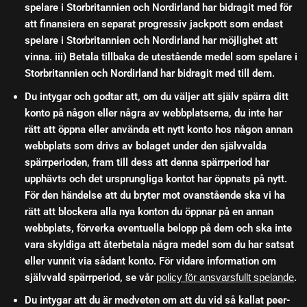
spelare i Storbritannien och Nordirland har bidragit med för
att finansiera en separat progressiv jackpott som endast
spelare i Storbritannien och Nordirland har möjlighet att
vinna. iii) Betala tillbaka de utestående medel som spelare i
Storbritannien och Nordirland har bidragit med till dem.
Du intygar och godtar att, om du väljer att själv spärra ditt
konto på någon eller några av webbplatserna, du inte har
rätt att öppna eller använda ett nytt konto hos någon annan
webbplats som drivs av bolaget under den självvalda
spärrperioden, fram till dess att denna spärrperiod har
upphävts och det ursprungliga kontot har öppnats på nytt.
För den händelse att du bryter mot ovanstående ska vi ha
rätt att blockera alla nya konton du öppnar på en annan
webbplats, förverka eventuella belopp på dem och ska inte
vara skyldiga att återbetala några medel som du har satsat
eller vunnit via sådant konto. För vidare information om
självvald spärrperiod, se vår
policy för ansvarsfullt spelande
.
Du intygar att du är medveten om att du vid så kallat peer-