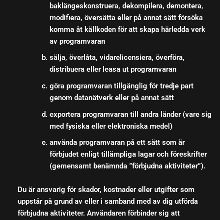
baklängeskonstruera, dekompilera, demontera,
modifiera, översätta eller på annat sätt försöka
komma åt källkoden för att skapa härledda verk
av programvaran
sälja, överlåta, vidarelicensiera, överföra,
distribuera eller leasa ut programvaran
göra programvaran tillgänglig för tredje part
genom datanätverk eller på annat sätt
exportera programvaran till andra länder (vare sig
med fysiska eller elektroniska medel)
använda programvaran på ett sätt som är
förbjudet enligt tillämpliga lagar och föreskrifter
(gemensamt benämnda ”förbjudna aktiviteter”).
Du är ansvarig för skador, kostnader eller utgifter som
uppstår på grund av eller i samband med av dig utförda
förbjudna aktiviteter. Användaren förbinder sig att