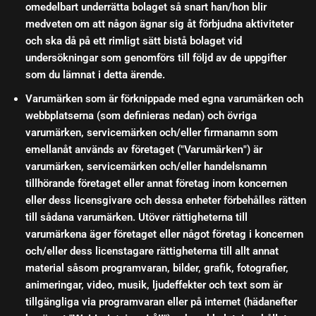
omedelbart underrätta bolaget så snart han/hon blir
medveten om att någon ägnar sig åt förbjudna aktiviteter
och ska då på ett rimligt sätt bistå bolaget vid
undersökningar som genomförs till följd av de uppgifter
som du lämnat i detta ärende.
Varumärken som är förknippade med egna varumärken och
webbplatserna (som definieras nedan) och övriga
varumärken, servicemärken och/eller firmanamn som
emellanåt används av företaget ("
Varumärken
") är
varumärken, servicemärken och/eller handelsnamn
tillhörande företaget eller annat företag inom koncernen
eller dess licensgivare och dessa enheter förbehålles rätten
till sådana varumärken. Utöver rättigheterna till
varumärkena äger företaget eller något företag i koncernen
och/eller dess licenstagare rättigheterna till allt annat
material såsom programvaran, bilder, grafik, fotografier,
animeringar, video, musik, ljudeffekter och text som är
tillgängliga via programvaran eller på internet (hädanefter