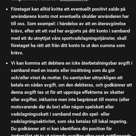
Företaget kan alltid kvitta ett eventuellt positivt saldo på
användarens konto mot eventuella skulder användaren har
till oss. Som exempel: i händelse av att en återavgörelse
krävs, efter att ett vad har avgjorts på ditt konto i samband
med att du utnyttjat våra sportvadslagningstjänster, skall
företaget ha rätt att från ditt konto ta ut den summa som
krävs.
Vi kan komma att debitera en icke återbetalningsbar avgift i
samband med en insats eller insättning som du gör
och/eller vinst du mottar. Du samtycker uttryckligen att
betala en sådan avgift, om den debiteras, och godkänner att
denna avgift tas ut för att uppväga effekterna av skatter
eller avgifter, inklusive men inte begränsat till moms (eller
motsvarande där du bor) eller någon spelskatt eller
vadslagningsskatt i samband med din spel- eller
vadslagningsaktivitet, som ska betalas till lokal regering.
Du godkänner att vi kan identifiera din position för
ändamålet att ta ut nämnda avgifter efter eget gottfinnande,