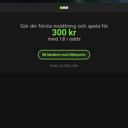
Gör din första insättning och spela för
300 kr
med 1.8 i odds
Bli Medlem med 888sports
Regler och Villkor gäller