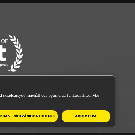
ed skräddarsydd innehåll och optimerad funktionalitet. Mer
ENDAST NÖDVÄNDIGA COOKIES
ACCEPTERA