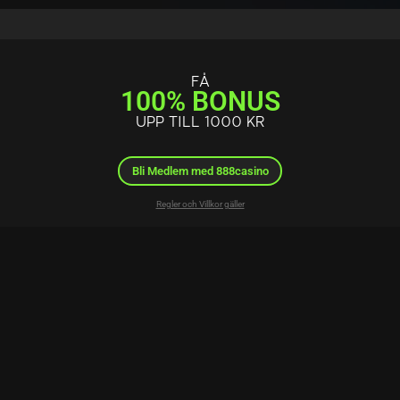
FÅ
100% BONUS
UPP TILL 1000 KR
Bli Medlem med 888casino
Regler och Villkor gäller