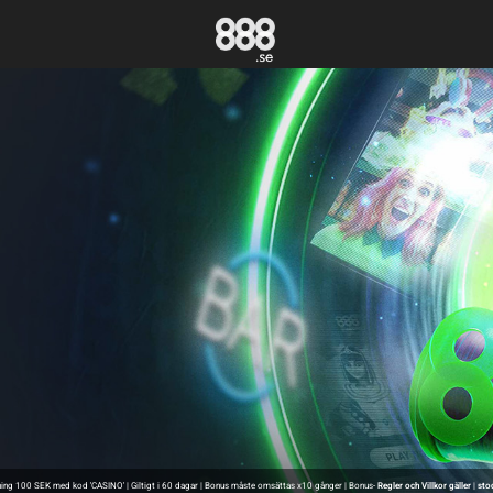
 och spela
 BONUS
D
et
G
 av turneringsbiljetter (1 biljett värd 5 $, 5 biljetter värda 1 $ och 15 biljetter värda 0,1 $) och måste hämtas inom 14 dagar |
 SEK med kod "SPORT" | Satsa 300 SEK på odds 1.8 | Live Bet har inga omsättningskrav | Giltigt i 60 dagar |
ttning 100 SEK med kod 'CASINO' | Giltigt i 60 dagar | Bonus måste omsättas x10 gånger | Bonus-
nden | Free play bonus giltig i 14 dagar | Gäller endast utvalda spel |
Regler och Villkor gäller
|
stodlinjen.se
Regler och Villkor gäller
|
spelpaus.se
Regler & Villkor g
| Spel
|
stod